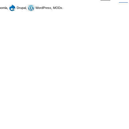
omla,
Drupal,
WordPress, MODx.