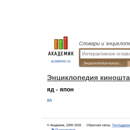
Словари и энциклоп
academic.ru
Энциклопедия киноштампов
Энциклопедия киношт
яд - япон
яд
© Академик, 2000-2026
Обратная связь:
Техподдерж
👣 Путешествия