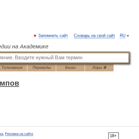
Запомнить сайт
Словарь на свой сайт
RU
едии на Академике
Толкования
Переводы
Книги
Игры ⚽
ампов
ка
,
Реклама на сайте
18+