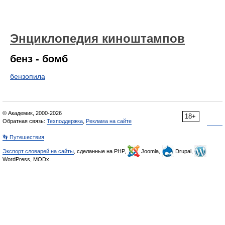
Энциклопедия киноштампов
бенз - бомб
бензопила
© Академик, 2000-2026
18+
Обратная связь:
Техподдержка
,
Реклама на сайте
👣 Путешествия
Экспорт словарей на сайты
, сделанные на PHP,
Joomla,
Drupal,
WordPress, MODx.