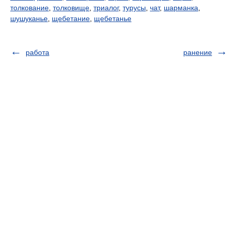
толкование
,
толковище
,
триалог
,
турусы
,
чат
,
шарманка
,
шушуканье
,
щебетание
,
щебетанье
работа
ранение