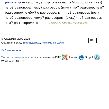
разговор
— сущ., м., употр. очень часто Морфология: (нет)
чего? разговора, чему? разговору, (вижу) что? разговор, чем?
разговором, о чём? о разговоре; мн. что? разговоры, (нет)
чего? разговоров, чему? разговорам, (вижу) что? разговоры,
чем? разговорами, о… …
Толковый словарь Дмитриева
© Академик, 2000-2026
18+
Обратная связь:
Техподдержка
,
Реклама на сайте
👣 Путешествия
Экспорт словарей на сайты
, сделанные на PHP,
Joomla,
Drupal,
WordPress, MODx.