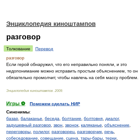
Энциклопедия киноштампов
разговор
Толкование
Перевод
разговор
Если герой обнаружил, что его неправильно поняли, и это
недопонимание можно исправить простым объяснением, то он
обязательно промолчит, чтобы навлечь на себя массу проблем.
Энциклопедия киноштампов
.
2009
.
Игры ⚽
Поможем сделать НИР
Синонимы
:
базар
,
балаканье
,
беседа
,
болтание
,
болтовня
,
диалог
,
задушевный разговор
,
звон
,
звонок
,
каляканье
,
объяснение
,
переговоры
,
полилог
,
разговорец
,
разговорчик
,
речь
,
собеседование
,
совещание
,
сцена
,
тары-бары
,
терки
,