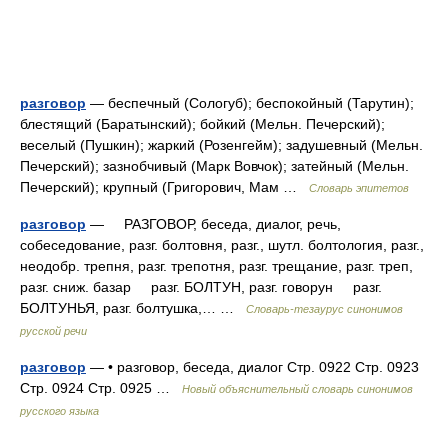
разговор
— беспечный (Сологуб); беспокойный (Тарутин);
блестящий (Баратынский); бойкий (Мельн. Печерский);
веселый (Пушкин); жаркий (Розенгейм); задушевный (Мельн.
Печерский); зазнобчивый (Марк Вовчок); затейный (Мельн.
Печерский); крупный (Григорович, Мам …
Словарь эпитетов
разговор
— РАЗГОВОР, беседа, диалог, речь,
собеседование, разг. болтовня, разг., шутл. болтология, разг.,
неодобр. трепня, разг. трепотня, разг. трещание, разг. треп,
разг. сниж. базар разг. БОЛТУН, разг. говорун разг.
БОЛТУНЬЯ, разг. болтушка,… …
Словарь-тезаурус синонимов
русской речи
разговор
— • разговор, беседа, диалог Стр. 0922 Стр. 0923
Стр. 0924 Стр. 0925 …
Новый объяснительный словарь синонимов
русского языка